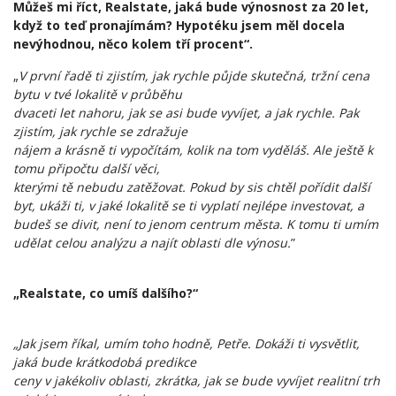
Můžeš mi říct, Realstate, jaká bude výnosnost za 20 let,
když to teď pronajímám? Hypotéku jsem měl docela
nevýhodnou, něco kolem tří procent“.
„
V první řadě ti zjistím, jak rychle půjde skutečná, tržní cena
bytu v tvé lokalitě v průběhu
dvaceti let nahoru, jak se asi bude vyvíjet, a jak rychle. Pak
zjistím, jak rychle se zdražuje
nájem a krásně ti vypočítám, kolik na tom vyděláš. Ale ještě k
tomu připočtu další věci,
kterými tě nebudu zatěžovat. Pokud by sis chtěl pořídit další
byt, ukáži ti, v jaké lokalitě se ti vyplatí nejlépe investovat, a
budeš se divit, není to jenom centrum města. K tomu ti umím
udělat celou analýzu a najít oblasti dle výnosu.
”
„Realstate, co umíš dalšího?“
„Jak jsem říkal, umím toho hodně, Petře. Dokáži ti vysvětlit,
jaká bude krátkodobá predikce
ceny v jakékoliv oblasti, zkrátka, jak se bude vyvíjet realitní trh