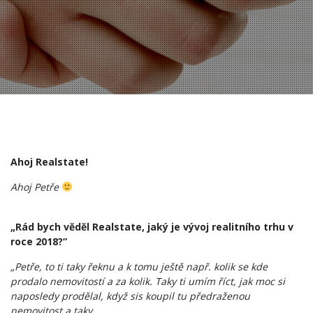
Ahoj Realstate!
Ahoj Petře
„Rád bych věděl Realstate, jaký je vývoj realitního trhu v
roce 2018?“
„Petře, to ti taky řeknu a k tomu ještě např. kolik se kde
prodalo nemovitostí a za kolik. Taky ti umím říct, jak moc si
naposledy prodělal, když sis koupil tu předraženou
nemovitost a taky