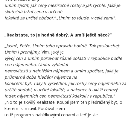
umím zjistit, jak ceny meziročně rostly a jak rychle. Jaká je
skutečná tržní cena v určené
lokalitě za určité období.“ „Umím to všude, v celé zemi“.
„Realstate, to je hodně dobrý. A umíš ještě něco?“
„Jasně, Petře. Umím toho opravdu hodně. Tak poslouchej:
Umím i pronájmy.
Vím, jaký je
vývoj cen a umím porovnat různé oblasti v republice podle
cen nájemného. Umím vyhledat
nemovitosti s nejnižším nájmem a umím spočítat, jaká je
průměrná doba hledání nájemce na
konkrétní byt. Taky ti vysvětlím, jak rostly ceny nájemného za
určité období, v určité lokalitě, a nakonec ti ukáži cenový
index nájemních cen nemovitostí kdekoliv v republice.“
„No to je skvělý Realstate! Koupil jsem ten předražený byt, o
kterém jsi mluvil. Používal jsem
totiž program s nabídkovými cenami a teď je zle.