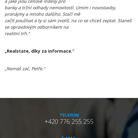
a jaké jsou cenové indexy pro
banky a tržní odhady nemovitostí. Umím i novostavby,
pronájmy a mnoho dalšího. Stačí mě
začít používat a ty si sám zvolíš, na co se chceš zeptat. Staneš
se opravdovým odborníkem na
realitní trh.“
„Realstate, díky za informace.“
„Nemáš zač, Petře.“
TELEFON
+420 776 255 255