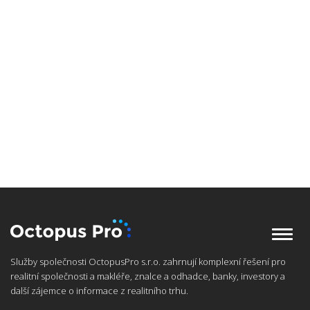
Služby společnosti OctopusPro s.r.o. zahrnují komplexní řešení pro
realitní společnosti a makléře, znalce a odhadce, banky, investory a
další zájemce o informace z realitního trhu.