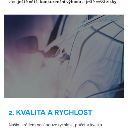
vám
ještě větší konkurenční výhodu
a ještě vyšší
zisky
.
2. KVALITA A RYCHLOST
Našim krédem není pouze rychlost, počet a kvalita