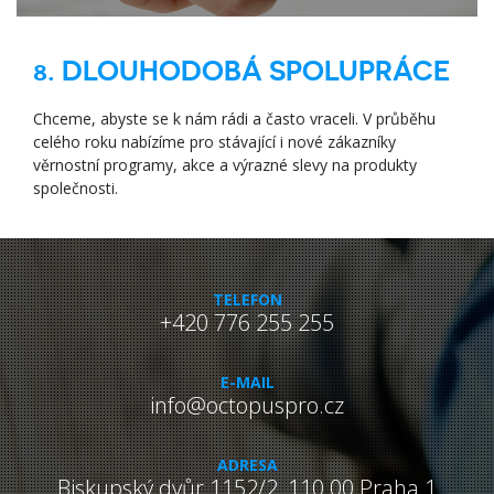
8. DLOUHODOBÁ SPOLUPRÁCE
Chceme, abyste se k nám rádi a často vraceli. V průběhu
celého roku nabízíme pro stávající i nové zákazníky
věrnostní programy, akce a výrazné slevy na produkty
společnosti.
TELEFON
+420 776 255 255
E-MAIL
info@octopuspro.cz
ADRESA
Biskupský dvůr 1152/2,
110 00
Praha 1